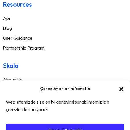
Resources
Api
Blog
User Guidance
Partnership Program
Skala
About Us
Çerez Ayarlarını Yönetin
Contact
FAQ
Web sitemizde size en iyi deneyimi sunabilmemiz için
Terms Of Service
çerezleri kullanıyoruz.
Withdrawal Text
Privacy Policy