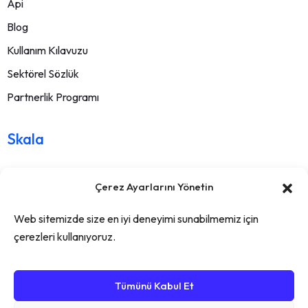
Api
Blog
Kullanım Kılavuzu
Sektörel Sözlük
Partnerlik Programı
Skala
Hakkımızda
Çerez Ayarlarını Yönetin
İletişim
Web sitemizde size en iyi deneyimi sunabilmemiz için
Sıkça sorulan sorular
çerezleri kullanıyoruz.
Kullanım Sözleşmesi
İade Şartları
Tümünü Kabul Et
Gizlilik sözleşmesi