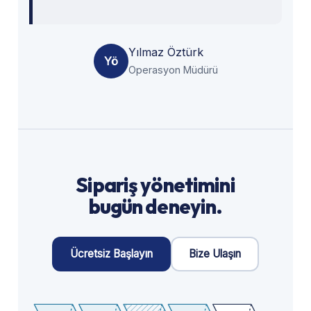
Yılmaz Öztürk
Yö
Operasyon Müdürü
Sipariş yönetimini
bugün deneyin.
Ücretsiz Başlayın
Bize Ulaşın