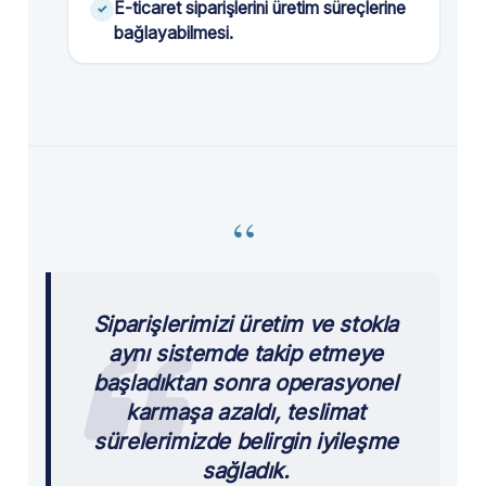
E-ticaret siparişlerini üretim süreçlerine
✓
bağlayabilmesi.
“
Siparişlerimizi üretim ve stokla
aynı sistemde takip etmeye
başladıktan sonra operasyonel
karmaşa azaldı, teslimat
sürelerimizde belirgin iyileşme
sağladık.