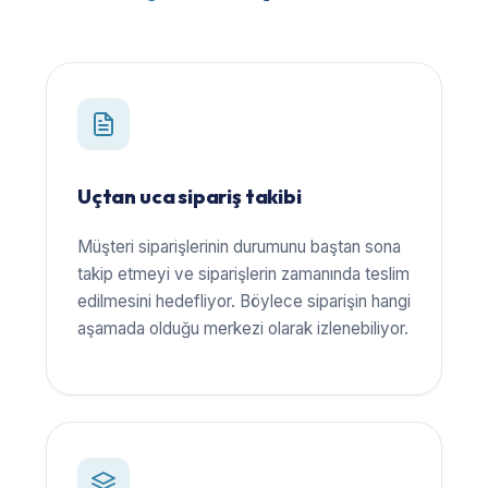
Uçtan uca sipariş takibi
Müşteri siparişlerinin durumunu baştan sona
takip etmeyi ve siparişlerin zamanında teslim
edilmesini hedefliyor. Böylece siparişin hangi
aşamada olduğu merkezi olarak izlenebiliyor.