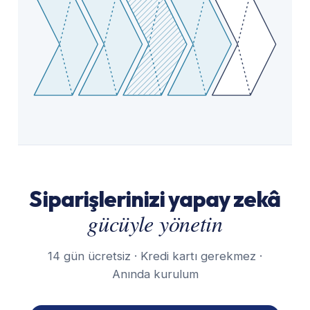
Siparişlerinizi yapay zekâ
gücüyle yönetin
14 gün ücretsiz · Kredi kartı gerekmez ·
Anında kurulum