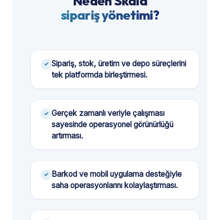
Neden Skala
sipariş yönetimi?
Sipariş, stok, üretim ve depo süreçlerini
✓
tek platformda birleştirmesi.
Gerçek zamanlı veriyle çalışması
✓
sayesinde operasyonel görünürlüğü
artırması.
Barkod ve mobil uygulama desteğiyle
✓
saha operasyonlarını kolaylaştırması.