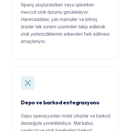
Sipariş oluşturulurken veya işlenirken
mevcut stok durumu görülebiliyor.
Hammaddeler, yarı mamuller ve bitmiş
ürünler tek sistem üzerinden takip edilerek
stok yetersizliklerinin erkenden fark edilmesi
amaçlanıyor.
Depo ve barkod entegrasyonu
Depo operasyonları mobil cihazlar ve barkod
desteğiyle yönetilebiliyor. Mal kabul,
sevkiyat ve stok hareketleri barkod