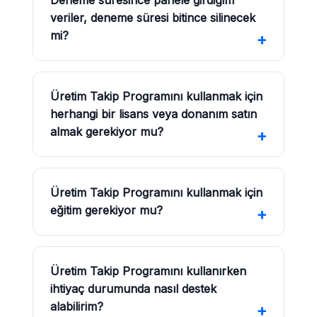
veriler, deneme süresi bitince silinecek
mi?
Üretim Takip Programını kullanmak için
herhangi bir lisans veya donanım satın
almak gerekiyor mu?
Üretim Takip Programını kullanmak için
eğitim gerekiyor mu?
Üretim Takip Programını kullanırken
ihtiyaç durumunda nasıl destek
alabilirim?