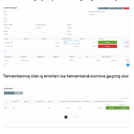
Tamamlanmış olan iş emirleri ise tamamlandı kısmına geçmiş olur.