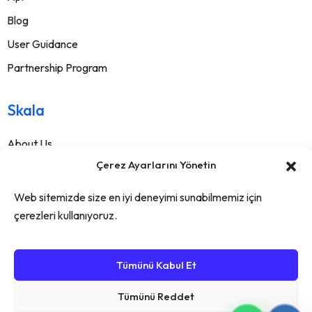
Blog
User Guidance
Partnership Program
Skala
About Us
Çerez Ayarlarını Yönetin
Contact
FAQ
Web sitemizde size en iyi deneyimi sunabilmemiz için
Terms Of Service
çerezleri kullanıyoruz.
Withdrawal Text
Privacy Policy
Tümünü Kabul Et
Tümünü Reddet