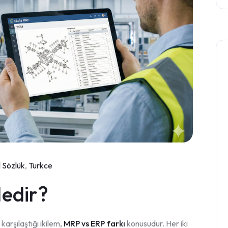
 Sözlük
,
Turkce
Nedir?
karşılaştığı ikilem,
MRP vs ERP farkı
konusudur. Her iki