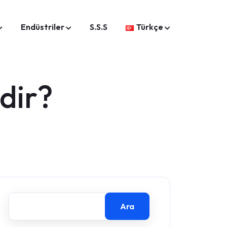
Endüstriler
S.S.S
Türkçe
dir?
Ara