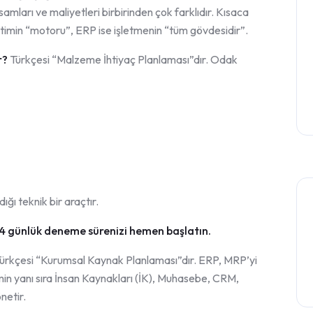
amları ve maliyetleri birbirinden çok farklıdır. Kısaca
imin “motoru”, ERP ise işletmenin “tüm gövdesidir”.
r?
Türkçesi “Malzeme İhtiyaç Planlaması”dır. Odak
ı teknik bir araçtır.
4 günlük deneme sürenizi hemen başlatın.
ürkçesi “Kurumsal Kaynak Planlaması”dır. ERP, MRP’yi
imin yanı sıra İnsan Kaynakları (İK), Muhasebe, CRM,
netir.