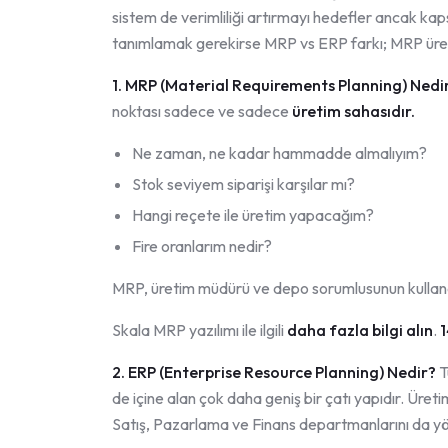
sistem de verimliliği artırmayı hedefler ancak kaps
tanımlamak gerekirse MRP vs ERP farkı; MRP üret
1. MRP (Material Requirements Planning) Nedi
noktası sadece ve sadece
üretim sahasıdır.
Ne zaman, ne kadar hammadde almalıyım?
Stok seviyem siparişi karşılar mı?
Hangi reçete ile üretim yapacağım?
Fire oranlarım nedir?
MRP, üretim müdürü ve depo sorumlusunun kullandığ
Skala MRP yazılımı ile ilgili
daha fazla bilgi alın
.
1
2. ERP (Enterprise Resource Planning) Nedir?
T
de içine alan çok daha geniş bir çatı yapıdır. Üret
Satış, Pazarlama ve Finans departmanlarını da yö