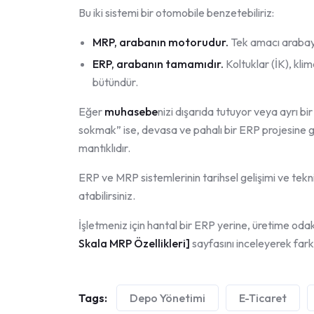
Bu iki sistemi bir otomobile benzetebiliriz:
MRP, arabanın motorudur.
Tek amacı arabayı 
ERP, arabanın tamamıdır.
Koltuklar (İK), kli
bütündür.
Eğer
muhasebe
nizi dışarıda tutuyor veya ayrı b
sokmak” ise, devasa ve pahalı bir ERP projesine g
mantıklıdır.
ERP ve MRP sistemlerinin tarihsel gelişimi ve tekni
atabilirsiniz.
İşletmeniz için hantal bir ERP yerine, üretime odak
Skala MRP Özellikleri
]
sayfasını inceleyerek farkı
Tags:
Depo Yönetimi
E-Ticaret