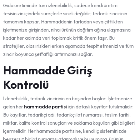
Gıda üretiminde tam izlenebilirlik, sadece kendi üretim
tesisinizin içindeki süreçlerle sınırlı değildir; tedarik zincirinin
tamamını kapsar. Hammaddenin tarladan veya çiftlikten
işletmenize girişinden, nihai ürünün dağıtım ağına ulaşmasına
kadar her adımda veri toplamak kritik önem taşır. Bu
stratejiler, olası riskleri erken aşamada tespit etmenizi ve tüm
zincir boyunca şeffaflığı artırmanızı sağlar.
Hammadde Giriş
Kontrolü
İzlenebilirlik, tedarik zincirinin en başından başlar. İşletmenize
gelen her
hammadde partisi
için detaylı kayıtlar tutulmalıdır.
Bu kayıtlar, tedarikçi adı, tedarikçi lot numarası, teslim tarihi,
miktar, kalite kontrol sonuçları ve saklama koşulları gibi bilgileri
içermelidir. Her hammadde partisine, kendi iç sisteminizde
benzersiz bir lot numarası atanmalı ve bu numara, ürünün