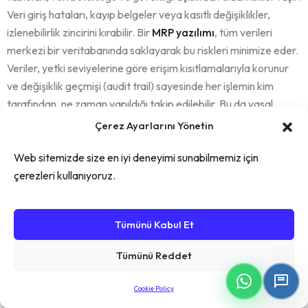
Veri giriş hataları, kayıp belgeler veya kasıtlı değişiklikler,
izlenebilirlik zincirini kırabilir. Bir
MRP yazılımı
, tüm verileri
merkezi bir veritabanında saklayarak bu riskleri minimize eder.
Veriler, yetki seviyelerine göre erişim kısıtlamalarıyla korunur
ve değişiklik geçmişi (audit trail) sayesinde her işlemin kim
tarafından, ne zaman yapıldığı takip edilebilir. Bu da yasal
uyumluluk ve denetim süreçleri için vazgeçilmez bir güvence
Çerez Ayarlarını Yönetin
sağlar.
Web sitemizde size en iyi deneyimi sunabilmemiz için
Gerçek Zamanlı Takip ve
çerezleri kullanıyoruz.
Analiz
Tümünü Kabul Et
Dijital sistemler, hammadde girişinden sevkiyata kadar tüm
süreçleri gerçek zamanlı olarak takip etmenize olanak tanır.
Tümünü Reddet
Üretim hattındaki herhangi bir aksaklık, stok seviyelerindeki
değişimler veya kalite kontrol sonuçları anında sisteme yansır.
Cookie Policy