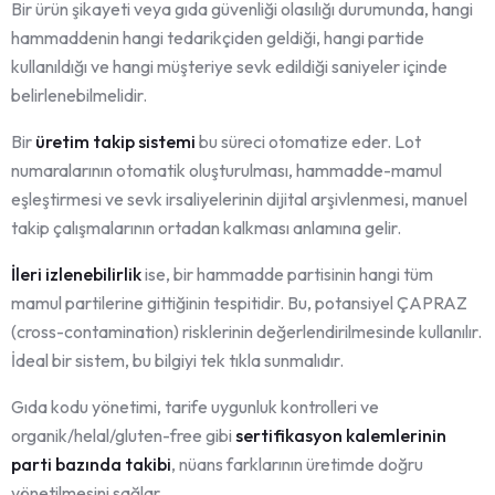
Bir ürün şikayeti veya gıda güvenliği olasılığı durumunda, hangi
hammaddenin hangi tedarikçiden geldiği, hangi partide
kullanıldığı ve hangi müşteriye sevk edildiği saniyeler içinde
belirlenebilmelidir.
Bir
üretim takip sistemi
bu süreci otomatize eder. Lot
numaralarının otomatik oluşturulması, hammadde-mamul
eşleştirmesi ve sevk irsaliyelerinin dijital arşivlenmesi, manuel
takip çalışmalarının ortadan kalkması anlamına gelir.
İleri izlenebilirlik
ise, bir hammadde partisinin hangi tüm
mamul partilerine gittiğinin tespitidir. Bu, potansiyel ÇAPRAZ
(cross-contamination) risklerinin değerlendirilmesinde kullanılır.
İdeal bir sistem, bu bilgiyi tek tıkla sunmalıdır.
Gıda kodu yönetimi, tarife uygunluk kontrolleri ve
organik/helal/gluten-free gibi
sertifikasyon kalemlerinin
parti bazında takibi
, nüans farklarının üretimde doğru
yönetilmesini sağlar.