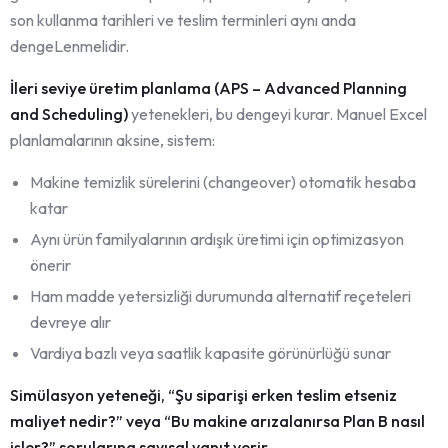
son kullanma tarihleri ve teslim terminleri aynı anda
dengeLenmelidir.
İleri seviye üretim planlama (APS – Advanced Planning
and Scheduling)
yetenekleri, bu dengeyi kurar. Manuel Excel
planlamalarının aksine, sistem:
Makine temizlik sürelerini (changeover) otomatik hesaba
katar
Aynı ürün familyalarının ardışık üretimi için optimizasyon
önerir
Ham madde yetersizliği durumunda alternatif reçeteleri
devreye alır
Vardiya bazlı veya saatlik kapasite görünürlüğü sunar
Simülasyon yeteneği, “Şu siparişi erken teslim etseniz
maliyet nedir?” veya “Bu makine arızalanırsa Plan B nasıl
işler?” sorularına sayısal yanıt verir.