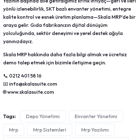
Yazının başında dile getirdiğimiz kritik ihtiyaç—
geri ve ileri
yönlü izlenebilirlik, SKT bazlı envanter yönetimi, entegre
kalite kontrol ve esnek üretim planlama
—Skala MRP’de bir
araya gelir. Gıda fabrikanızın dijital dönüşüm
yolculuğunda, sektör deneyimi ve yerel destek ağıyla
yanınızdayız.
Skala MRP hakkında daha fazla bilgi almak ve ücretsiz
demo talep etmek için bizimle iletişime geçin.
📞 0212 401 58 16
📧 info@skalasuite.com
🌐 www.skalasuite.com
Tags:
Depo Yönetimi
Envanter Yönetimi
Mrp
Mrp Sistemleri
Mrp Yazılımı