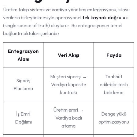
Üretim takip sistemi ve vardiya yönetimi entegrasyonu, silosu
verilerin birleştirilmesiyle operasyonel
tek kaynak doğruluk
(single source of truth) oluşturur. Bu entegrasyonun temel
bağlantı noktaları şunlardır:
Entegrasyon
Veri Akışı
Fayda
Alanı
Müşteri siparişi →
Taahhüt
Sipariş
Vardiya kapasite
edilebilir tarih
Planlama
kontrolü
belirleme
Üretim emri →
İş Emri
Denge yükü
Vardiya bazlı
Dağılımı
optimizasyonu
atama