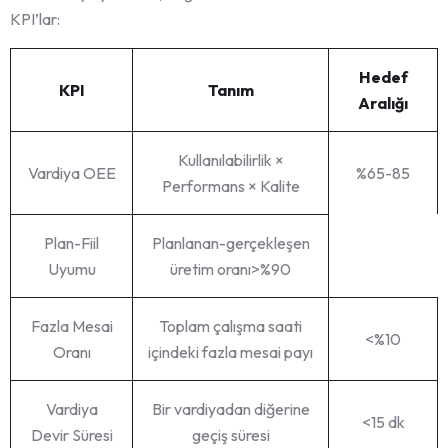
KPI’lar:
Hedef
KPI
Tanım
Aralığı
Kullanılabilirlik ×
Vardiya OEE
%65-85
Performans × Kalite
Plan-Fiil
Planlanan-gerçekleşen
Uyumu
üretim oranı>%90
Fazla Mesai
Toplam çalışma saati
<%10
Oranı
içindeki fazla mesai payı
Vardiya
Bir vardiyadan diğerine
<15 dk
Devir Süresi
geçiş süresi