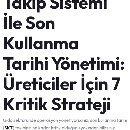
Takip Sistemi
İle Son
Kullanma
Tarihi Yönetimi:
Üreticiler İçin 7
Kritik Strateji
Gıda sektöründe operasyon yönetiyorsanız, son kullanma tarihi
(
SKT
) takibinin ne kadar kritik olduğunu yakından bilirsiniz.