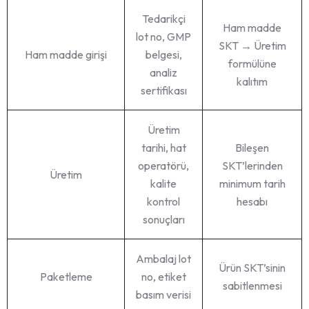
Tedarikçi
Ham madde
lot no, GMP
SKT → Üretim
Ham madde girişi
belgesi,
formülüne
analiz
kalıtım
sertifikası
Üretim
tarihi, hat
Bileşen
operatörü,
SKT’lerinden
Üretim
kalite
minimum tarih
kontrol
hesabı
sonuçları
Ambalaj lot
Ürün SKT’sinin
Paketleme
no, etiket
sabitlenmesi
basım verisi