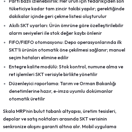
Parti bazlı izlenebilirlik:
Her ürün için tedarikçiden son
tüketiciye kadar tam zincir takibi yapılır; gerektiğinde
dakikalar
içinde geri çekme listesi oluşturulur
Akıllı SKT uyarları:
Ürün ömrüne göre özelleştirilebilir
alarm seviyeleri ile stok değer kaybı önlenir
FIFO/FIEFO otomasyonu:
Depo operasyonlarında ilk
SKT’li ürünün otomatik öne çekilmesi sağlanır; manuel
seçim hataları elimine edilir
Entegre kalite modülü:
Stok kontrol, numune alma ve
ret işlemleri SKT verisiyle birlikte yönetilir
Düzenleyici raporlama:
Tarım ve Orman Bakanlığı
denetimlerine hazır, e-imza uyumlu dokümanlar
otomatik üretilir
Skala MRP’nin bulut tabanlı altyapısı, üretim tesisleri,
depolar ve satış noktaları arasında SKT verisinin
senkronize akışını garanti altına alır. Mobil uygulama