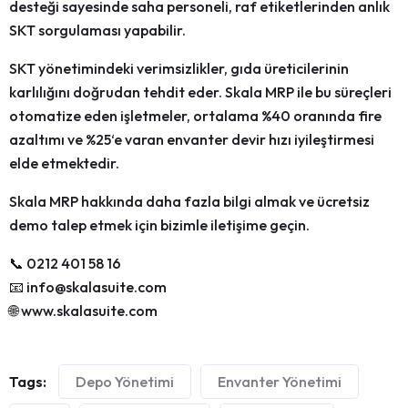
desteği sayesinde saha personeli, raf etiketlerinden anlık
SKT sorgulaması yapabilir.
SKT yönetimindeki verimsizlikler, gıda üreticilerinin
karlılığını doğrudan tehdit eder. Skala MRP ile bu süreçleri
otomatize eden işletmeler, ortalama
%40
oranında fire
azaltımı ve
%25
‘e varan envanter devir hızı iyileştirmesi
elde etmektedir.
Skala MRP hakkında daha fazla bilgi almak ve ücretsiz
demo talep etmek için bizimle iletişime geçin.
📞
0212 401 58 16
📧
info@skalasuite.com
🌐
www.skalasuite.com
Tags:
Depo Yönetimi
Envanter Yönetimi