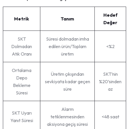
Hedef
Metrik
Tanım
Değer
SKT
Süresi dolmadan imha
Dolmadan
edilen ürün/Toplam
<%2
Atık Oranı
üretim
Ortalama
Üretim çıkışından
SKT’nin
Depo
sevkiyata kadar geçen
%20’sinden
Bekleme
süre
az
Süresi
Alarm
SKT Uyarı
tetiklenmesinden
<48 saat
Yanıt Süresi
aksiyona geçiş süresi