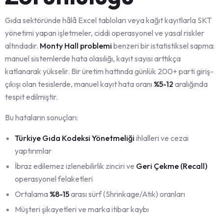
Gıda sektöründe hâlâ Excel tabloları veya kağıt kayıtlarla SKT
yönetimi yapan işletmeler, ciddi operasyonel ve yasal riskler
altındadır.
Monty Hall problemi
benzeri bir istatistiksel sapma:
manuel sistemlerde hata olasılığı, kayıt sayısı arttıkça
katlanarak yükselir. Bir üretim hattında günlük 200+ parti giriş-
çıkışı olan tesislerde, manuel kayıt hata oranı
%5-12
aralığında
tespit edilmiştir.
Bu hataların sonuçları:
Türkiye Gıda Kodeksi Yönetmeliği
ihlalleri ve cezai
yaptırımlar
İbraz edilemez izlenebilirlik zinciri ve
Geri Çekme (Recall)
operasyonel felaketleri
Ortalama
%8-15
arası sürf (Shrinkage/Atık) oranları
Müşteri şikayetleri ve marka itibar kaybı