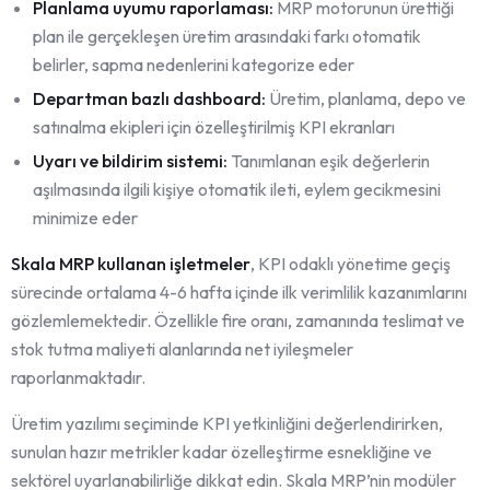
Planlama uyumu raporlaması:
MRP motorunun ürettiği
plan ile gerçekleşen üretim arasındaki farkı otomatik
belirler, sapma nedenlerini kategorize eder
Departman bazlı dashboard:
Üretim, planlama, depo ve
satınalma ekipleri için özelleştirilmiş KPI ekranları
Uyarı ve bildirim sistemi:
Tanımlanan eşik değerlerin
aşılmasında ilgili kişiye otomatik ileti, eylem gecikmesini
minimize eder
Skala MRP kullanan işletmeler
, KPI odaklı yönetime geçiş
sürecinde ortalama 4-6 hafta içinde ilk verimlilik kazanımlarını
gözlemlemektedir. Özellikle fire oranı, zamanında teslimat ve
stok tutma maliyeti alanlarında net iyileşmeler
raporlanmaktadır.
Üretim yazılımı seçiminde KPI yetkinliğini değerlendirirken,
sunulan hazır metrikler kadar özelleştirme esnekliğine ve
sektörel uyarlanabilirliğe dikkat edin. Skala MRP’nin modüler