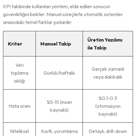
KPI takibinde kullanılan yöntem, elde edilen sonucun
güvenilirliğini belirler. Manuel süreçlerle otomatik sistemler
arasındaki temel farklar şunlardır:
Üretim Yazılımı
Kriter
Manuel Takip
ile Takip
Veri
Gerçek zamanlı
toplama
Günlük/haftalık
veya dakikalık
sıklığı
%0.1-0.5
%5-15 (insan
Hata oranı
(otomasyon
kaynaklı)
kaynaklı)
Niteliksel
Kısıtlı, yorumlama
Detaylı, drill-down