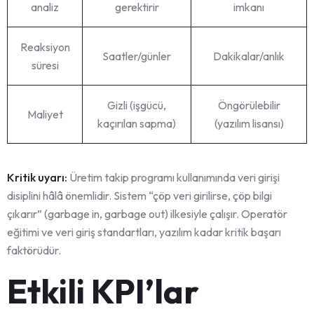
analiz
gerektirir
imkanı
Reaksiyon
Saatler/günler
Dakikalar/anlık
süresi
Gizli (işgücü,
Öngörülebilir
Maliyet
kaçırılan sapma)
(yazılım lisansı)
Kritik uyarı:
Üretim takip programı kullanımında veri girişi
disiplini hâlâ önemlidir. Sistem “çöp veri girilirse, çöp bilgi
çıkarır” (garbage in, garbage out) ilkesiyle çalışır. Operatör
eğitimi ve veri giriş standartları, yazılım kadar kritik başarı
faktörüdür.
Etkili KPI’lar