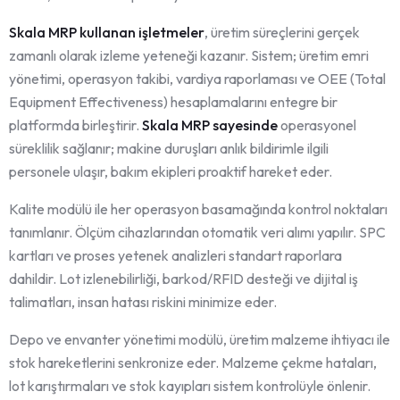
Skala MRP kullanan işletmeler
, üretim süreçlerini gerçek
zamanlı olarak izleme yeteneği kazanır. Sistem; üretim emri
yönetimi, operasyon takibi, vardiya raporlaması ve OEE (Total
Equipment Effectiveness) hesaplamalarını entegre bir
platformda birleştirir.
Skala MRP sayesinde
operasyonel
süreklilik sağlanır; makine duruşları anlık bildirimle ilgili
personele ulaşır, bakım ekipleri proaktif hareket eder.
Kalite modülü ile her operasyon basamağında kontrol noktaları
tanımlanır. Ölçüm cihazlarından otomatik veri alımı yapılır. SPC
kartları ve proses yetenek analizleri standart raporlara
dahildir. Lot izlenebilirliği, barkod/RFID desteği ve dijital iş
talimatları, insan hatası riskini minimize eder.
Depo ve envanter yönetimi modülü, üretim malzeme ihtiyacı ile
stok hareketlerini senkronize eder. Malzeme çekme hataları,
lot karıştırmaları ve stok kayıpları sistem kontrolüyle önlenir.