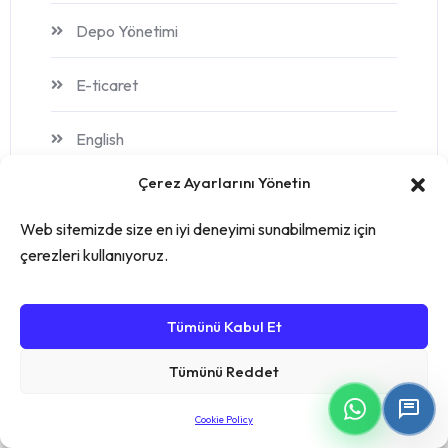
Depo Yönetimi
E-ticaret
English
Çerez Ayarlarını Yönetin
MRP Yazılımı
Web sitemizde size en iyi deneyimi sunabilmemiz için
Sektörel Sözlük
çerezleri kullanıyoruz.
stok yönetimi
Tümünü Kabul Et
Turkce
Tümünü Reddet
Üretim
Cookie Policy