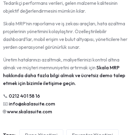
Tedarikçi performans verileri, gelen malzeme kalitesinin
objektif değerlendirmesini mümkün kılar.
Skala MRP’nin raporlama ve iş zekası araçları, hata azaltma
projelerinin yönetimini kolaylaştırır. Özelleştirilebilir
dashboard’lar, mobil erişim ve bulut altyapısı, yöneticilere her
yerden operasyonel görünürlük sunar.
Üretim hatalarınızı azaltmak, maliyetlerinizi kontrol altına
almak ve müşteri memnuniyetini artırmak için
Skala MRP
hakkında daha fazla bilgi almak ve ücretsiz demo talep
etmek için bizimle iletişime geçin.
📞
0212 401 58 16
📧
info@skalasuite.com
🌐
www.skalasuite.com
Tags:
Depo Yönetimi
Envanter Yönetimi