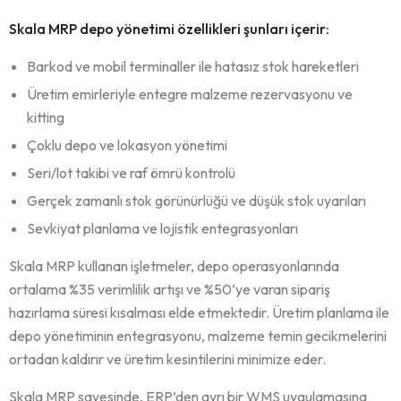
Skala MRP depo yönetimi özellikleri şunları içerir:
Barkod ve mobil terminaller ile hatasız stok hareketleri
Üretim emirleriyle entegre malzeme rezervasyonu ve
kitting
Çoklu depo ve lokasyon yönetimi
Seri/lot takibi ve raf ömrü kontrolü
Gerçek zamanlı stok görünürlüğü ve düşük stok uyarıları
Sevkiyat planlama ve lojistik entegrasyonları
Skala MRP kullanan işletmeler, depo operasyonlarında
ortalama %35 verimlilik artışı ve %50’ye varan sipariş
hazırlama süresi kısalması elde etmektedir. Üretim planlama ile
depo yönetiminin entegrasyonu, malzeme temin gecikmelerini
ortadan kaldırır ve üretim kesintilerini minimize eder.
Skala MRP sayesinde, ERP’den ayrı bir WMS uygulamasına