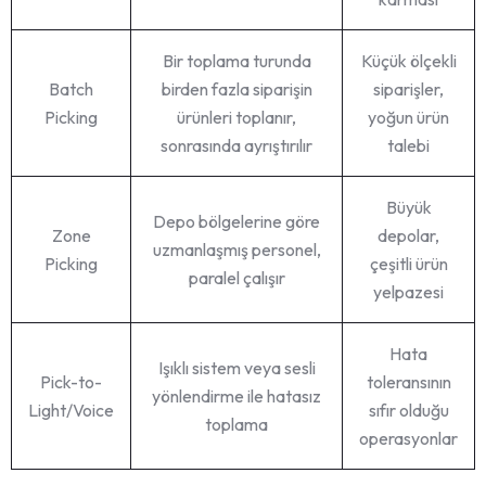
Bir toplama turunda
Küçük ölçekli
Batch
birden fazla siparişin
siparişler,
Picking
ürünleri toplanır,
yoğun ürün
sonrasında ayrıştırılır
talebi
Büyük
Depo bölgelerine göre
Zone
depolar,
uzmanlaşmış personel,
Picking
çeşitli ürün
paralel çalışır
yelpazesi
Hata
Işıklı sistem veya sesli
Pick-to-
toleransının
yönlendirme ile hatasız
Light/Voice
sıfır olduğu
toplama
operasyonlar