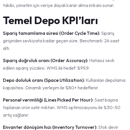
takibi, yönetim için veriye dayalı karar alma imkanı sunar.
Temel Depo KPI’ları
Sipariş tamamlama süresi (Order Cycle Time):
Sipariş
girişinden sevkiyata kadar geçen süre. Benchmark: 24 saat
altı.
Sipariş doğruluk oranı (Order Accuracy):
Hatasız sevk
edilen sipariş yüzdesi. WMS ile hedef: %99,9.
Depo doluluk oranı (Space Utilization):
Kullanılan depolama
kapasitesi. Dinamik yerleşim ile %80+ hedeflenir.
Personel verimliliği (Lines Picked Per Hour):
Saat başına
toplanan ürün satır miktarı. WMS optimizasyonu ile %30-50
artış sağlanır.
Envanter dönüşüm hızı (Inventory Turnover):
Stok devir