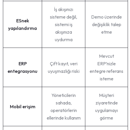
İş akışınızı
sisteme değil,
Demo üzerinde
ESnek
sistemi iş
değişiklik talep
yapılandırma
akışınıza
etme
uydurma
Mevcut
ERP
Çift kayıt, veri
ERP’nizle
entegrasyonu
uyuşmazlığı riski
entegre referans
isteme
Yöneticilerin
Müşteri
sahada,
ziyaretinde
Mobil erişim
operatörlerin
uygulamayı
ellerinde kullanım
görme