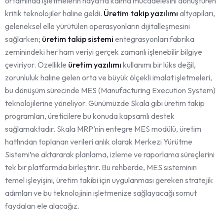
ortamında işletmelerin hayatta kalma mücadelesini dönüştüren
kritik teknolojiler haline geldi.
Üretim takip yazılımı
altyapıları,
geleneksel elle yürütülen operasyonların dijitalleşmesini
sağlarken;
üretim takip sistemi
entegrasyonları fabrika
zeminindeki her ham veriyi gerçek zamanlı işlenebilir bilgiye
çeviriyor. Özellikle
üretim yazılımı
kullanımı bir lüks değil,
zorunluluk haline gelen orta ve büyük ölçekli imalat işletmeleri,
bu dönüşüm sürecinde MES (Manufacturing Execution System)
teknolojilerine yöneliyor. Günümüzde Skala gibi üretim takip
programları, üreticilere bu konuda kapsamlı destek
sağlamaktadır. Skala MRP’nin entegre MES modülü, üretim
hattından toplanan verileri anlık olarak Merkezi Yürütme
Sistemi’ne aktararak planlama, izleme ve raporlama süreçlerini
tek bir platformda birleştirir. Bu rehberde, MES sisteminin
temel işleyişini, üretim takibi için uygulanması gereken stratejik
adımları ve bu teknolojinin işletmenize sağlayacağı somut
faydaları ele alacağız.