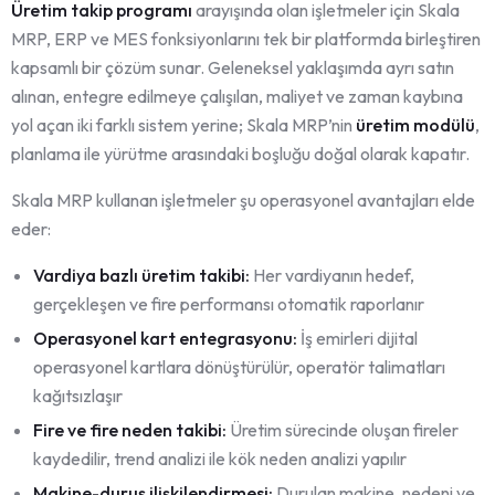
Üretim takip programı
arayışında olan işletmeler için Skala
MRP, ERP ve MES fonksiyonlarını tek bir platformda birleştiren
kapsamlı bir çözüm sunar. Geleneksel yaklaşımda ayrı satın
alınan, entegre edilmeye çalışılan, maliyet ve zaman kaybına
yol açan iki farklı sistem yerine; Skala MRP’nin
üretim modülü
,
planlama ile yürütme arasındaki boşluğu doğal olarak kapatır.
Skala MRP kullanan işletmeler şu operasyonel avantajları elde
eder:
Vardiya bazlı üretim takibi:
Her vardiyanın hedef,
gerçekleşen ve fire performansı otomatik raporlanır
Operasyonel kart entegrasyonu:
İş emirleri dijital
operasyonel kartlara dönüştürülür, operatör talimatları
kağıtsızlaşır
Fire ve fire neden takibi:
Üretim sürecinde oluşan fireler
kaydedilir, trend analizi ile kök neden analizi yapılır
Makine-duruş ilişkilendirmesi:
Durulan makine, nedeni ve