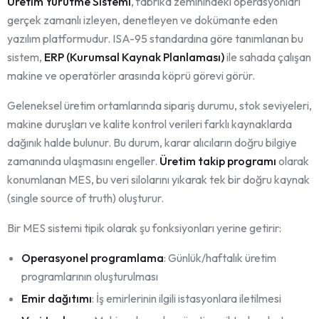
Üretim Yürütme Sistemi
, fabrika zeminindeki operasyonları
gerçek zamanlı izleyen, denetleyen ve dokümante eden
yazılım platformudur. ISA-95 standardına göre tanımlanan bu
sistem,
ERP (Kurumsal Kaynak Planlaması)
ile sahada çalışan
makine ve operatörler arasında köprü görevi görür.
Geleneksel üretim ortamlarında sipariş durumu, stok seviyeleri,
makine duruşları ve kalite kontrol verileri farklı kaynaklarda
dağınık halde bulunur. Bu durum, karar alıcıların doğru bilgiye
zamanında ulaşmasını engeller.
Üretim takip programı
olarak
konumlanan MES, bu veri silolarını yıkarak tek bir doğru kaynak
(single source of truth) oluşturur.
Bir MES sistemi tipik olarak şu fonksiyonları yerine getirir:
Operasyonel programlama
: Günlük/haftalık üretim
programlarının oluşturulması
Emir dağıtımı
: İş emirlerinin ilgili istasyonlara iletilmesi