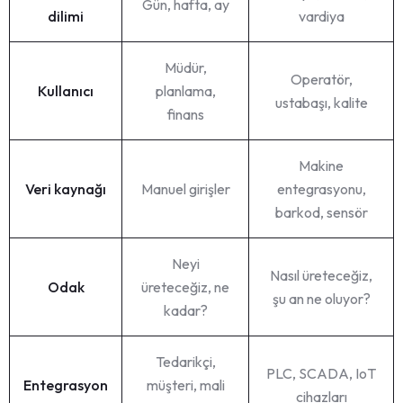
Gün, hafta, ay
dilimi
vardiya
Müdür,
Operatör,
Kullanıcı
planlama,
ustabaşı, kalite
finans
Makine
Veri kaynağı
Manuel girişler
entegrasyonu,
barkod, sensör
Neyi
Nasıl üreteceğiz,
Odak
üreteceğiz, ne
şu an ne oluyor?
kadar?
Tedarikçi,
PLC, SCADA, IoT
Entegrasyon
müşteri, mali
cihazları