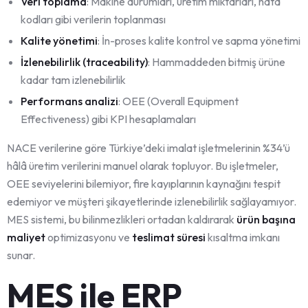
Veri toplama
: Makine durumları, üretim miktarları, hata
kodları gibi verilerin toplanması
Kalite yönetimi
: İn-proses kalite kontrol ve sapma yönetimi
İzlenebilirlik (traceability)
: Hammaddeden bitmiş ürüne
kadar tam izlenebilirlik
Performans analizi
: OEE (Overall Equipment
Effectiveness) gibi KPI hesaplamaları
NACE verilerine göre Türkiye’deki imalat işletmelerinin %34’ü
hâlâ üretim verilerini manuel olarak topluyor. Bu işletmeler,
OEE seviyelerini bilemiyor, fire kayıplarının kaynağını tespit
edemiyor ve müşteri şikayetlerinde izlenebilirlik sağlayamıyor.
MES sistemi, bu bilinmezlikleri ortadan kaldırarak
ürün başına
maliyet
optimizasyonu ve
teslimat süresi
kısaltma imkanı
sunar.
MES ile ERP