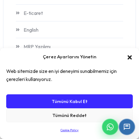
E-ticaret
English
MRP Yazılımı
Çerez Ayarlarını Yönetin
Sektörel Sözlük
Web sitemizde size en iyi deneyimi sunabilmemiz için
çerezleri kullanıyoruz.
stok yönetimi
Turkce
Tümünü Kabul Et
Üretim
Tümünü Reddet
Üretim Takip Yazılımı
Cookie Policy