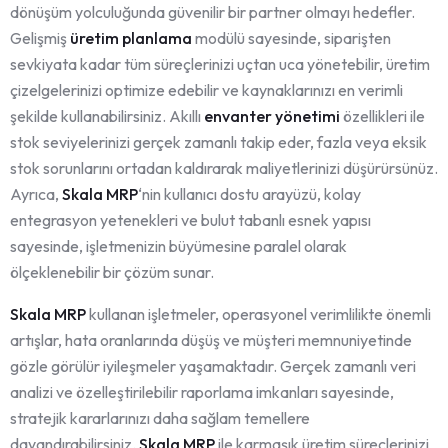
dönüşüm yolculuğunda güvenilir bir partner olmayı hedefler.
Gelişmiş
üretim planlama
modülü sayesinde, siparişten
sevkiyata kadar tüm süreçlerinizi uçtan uca yönetebilir, üretim
çizelgelerinizi optimize edebilir ve kaynaklarınızı en verimli
şekilde kullanabilirsiniz. Akıllı
envanter yönetimi
özellikleri ile
stok seviyelerinizi gerçek zamanlı takip eder, fazla veya eksik
stok sorunlarını ortadan kaldırarak maliyetlerinizi düşürürsünüz.
Ayrıca,
Skala MRP
‘nin kullanıcı dostu arayüzü, kolay
entegrasyon yetenekleri ve bulut tabanlı esnek yapısı
sayesinde, işletmenizin büyümesine paralel olarak
ölçeklenebilir bir çözüm sunar.
Skala MRP
kullanan işletmeler, operasyonel verimlilikte önemli
artışlar, hata oranlarında düşüş ve müşteri memnuniyetinde
gözle görülür iyileşmeler yaşamaktadır. Gerçek zamanlı veri
analizi ve özelleştirilebilir raporlama imkanları sayesinde,
stratejik kararlarınızı daha sağlam temellere
dayandırabilirsiniz.
Skala MRP
ile karmaşık üretim süreçlerinizi