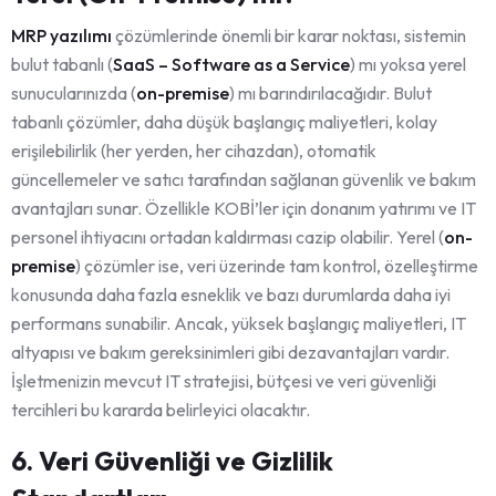
MRP yazılımı
çözümlerinde önemli bir karar noktası, sistemin
bulut tabanlı (
SaaS – Software as a Service
) mı yoksa yerel
sunucularınızda (
on-premise
) mı barındırılacağıdır. Bulut
tabanlı çözümler, daha düşük başlangıç maliyetleri, kolay
erişilebilirlik (her yerden, her cihazdan), otomatik
güncellemeler ve satıcı tarafından sağlanan güvenlik ve bakım
avantajları sunar. Özellikle KOBİ’ler için donanım yatırımı ve IT
personel ihtiyacını ortadan kaldırması cazip olabilir. Yerel (
on-
premise
) çözümler ise, veri üzerinde tam kontrol, özelleştirme
konusunda daha fazla esneklik ve bazı durumlarda daha iyi
performans sunabilir. Ancak, yüksek başlangıç maliyetleri, IT
altyapısı ve bakım gereksinimleri gibi dezavantajları vardır.
İşletmenizin mevcut IT stratejisi, bütçesi ve veri güvenliği
tercihleri bu kararda belirleyici olacaktır.
6. Veri Güvenliği ve Gizlilik