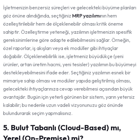
İşletmenizin benzersiz süreçleri ve gelecekteki büyüme planları
göz önüne alındığında, seçtiğiniz
MRP yazılımı
nın hem
özelleştirilebilir hem de ölçeklenebilir olması kritik öneme
sahiptir. Özelleştirme yeteneği, yazılımın işletmenizin spesifik
gereksinimlerine göre adapte edilebilmesini sağlar. Örneğin,
özel raporlar, iş akışları veya ek modüller gibi ihtiyaçlar
doğabilir. Ölçeklenebilirlik ise, işletmeniz büyüdükçe (yeni
ürünler, artan üretim hacmi, yeni tesisler) yazılımın bu büyümeyi
destekleyebilmesini ifade eder. Seçtiğiniz yazılımın esnek bir
mimariye sahip olması ve modüler yapıda geliştirilmiş olması,
gelecekteki ihtiyaçlarınıza cevap verebilmesi açısından büyük
avantajdır. Bugün için yeterli görünen bir sistem, yarın yetersiz
kalabilir; bu nedenle uzun vadeli vizyonunuzu göz önünde
bulundurarak seçim yapmalısınız.
5. Bulut Tabanlı (Cloud-Based) mı,
Yerel (On-Premise) mi?