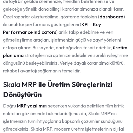
detaylı bir şekilde izlemenize, trendleri belirlemenize ve
geleceğe yönelik daha bilinçli kararlar almanıza olanak tanır.
Özel raporlar oluşturabilme, gösterge tabloları (
dashboard
)
ile anahtar performans göstergelerini (
KPI – Key
Performance Indicators
) anlık takip edebilme ve veri
görselleştirme araçları, işletmenizin güçlü ve zayıf yönlerini
ortaya çıkarır. Bu sayede, darboğazları tespit edebilir,
üretim
planlama
stratejilerinizi optimize edebilir ve sürekli iyileştirme
döngüsünü besleyebilirsiniz. Veriye dayalı karar alma kültürü,
rekabet avantajı sağlamanın temelidir.
Skala MRP
ile Üretim Süreçlerinizi
Dönüştürün
Doğru
MRP yazılımı
nı seçerken yukarıda belirtilen tüm kritik
noktaları göz önünde bulundurduğunuzda, Skala MRP’nin
işletmenizin tüm ihtiyaçlarına kapsamlı çözümler sunduğunu
göreceksiniz. Skala MRP, modern üretim işletmelerinin dijital