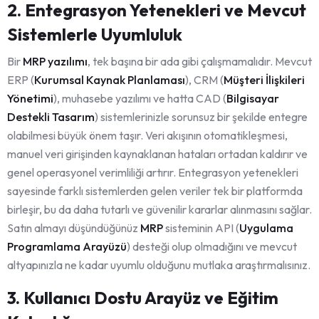
2. Entegrasyon Yetenekleri ve Mevcut
Sistemlerle Uyumluluk
Bir
MRP yazılımı
, tek başına bir ada gibi çalışmamalıdır. Mevcut
ERP (
Kurumsal Kaynak Planlaması
), CRM (
Müşteri İlişkileri
Yönetimi
), muhasebe yazılımı ve hatta CAD (
Bilgisayar
Destekli Tasarım
) sistemlerinizle sorunsuz bir şekilde entegre
olabilmesi büyük önem taşır. Veri akışının otomatikleşmesi,
manuel veri girişinden kaynaklanan hataları ortadan kaldırır ve
genel operasyonel verimliliği artırır. Entegrasyon yetenekleri
sayesinde farklı sistemlerden gelen veriler tek bir platformda
birleşir, bu da daha tutarlı ve güvenilir kararlar alınmasını sağlar.
Satın almayı düşündüğünüz
MRP
sisteminin API (
Uygulama
Programlama Arayüzü
) desteği olup olmadığını ve mevcut
altyapınızla ne kadar uyumlu olduğunu mutlaka araştırmalısınız.
3. Kullanıcı Dostu Arayüz ve Eğitim