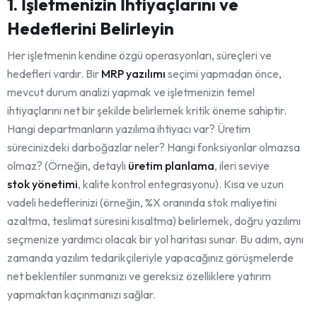
1. İşletmenizin İhtiyaçlarını ve
Hedeflerini Belirleyin
Her işletmenin kendine özgü operasyonları, süreçleri ve
hedefleri vardır. Bir
MRP yazılımı
seçimi yapmadan önce,
mevcut durum analizi yapmak ve işletmenizin temel
ihtiyaçlarını net bir şekilde belirlemek kritik öneme sahiptir.
Hangi departmanların yazılıma ihtiyacı var? Üretim
sürecinizdeki darboğazlar neler? Hangi fonksiyonlar olmazsa
olmaz? (Örneğin, detaylı
üretim planlama
, ileri seviye
stok yönetimi
, kalite kontrol entegrasyonu). Kısa ve uzun
vadeli hedeflerinizi (örneğin, %X oranında stok maliyetini
azaltma, teslimat süresini kısaltma) belirlemek, doğru yazılımı
seçmenize yardımcı olacak bir yol haritası sunar. Bu adım, aynı
zamanda yazılım tedarikçileriyle yapacağınız görüşmelerde
net beklentiler sunmanızı ve gereksiz özelliklere yatırım
yapmaktan kaçınmanızı sağlar.