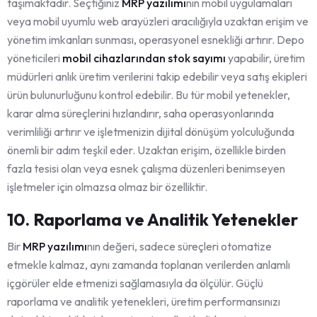
taşımaktadır. Seçtiğiniz
MRP yazılımı
nın mobil uygulamaları
veya mobil uyumlu web arayüzleri aracılığıyla uzaktan erişim ve
yönetim imkanları sunması, operasyonel esnekliği artırır. Depo
yöneticileri
mobil cihazlarından
stok sayımı
yapabilir, üretim
müdürleri anlık üretim verilerini takip edebilir veya satış ekipleri
ürün bulunurluğunu kontrol edebilir. Bu tür mobil yetenekler,
karar alma süreçlerini hızlandırır, saha operasyonlarında
verimliliği artırır ve işletmenizin dijital dönüşüm yolculuğunda
önemli bir adım teşkil eder. Uzaktan erişim, özellikle birden
fazla tesisi olan veya esnek çalışma düzenleri benimseyen
işletmeler için olmazsa olmaz bir özelliktir.
10. Raporlama ve Analitik Yetenekler
Bir
MRP yazılımı
nın değeri, sadece süreçleri otomatize
etmekle kalmaz, aynı zamanda toplanan verilerden anlamlı
içgörüler elde etmenizi sağlamasıyla da ölçülür. Güçlü
raporlama ve analitik yetenekleri, üretim performansınızı