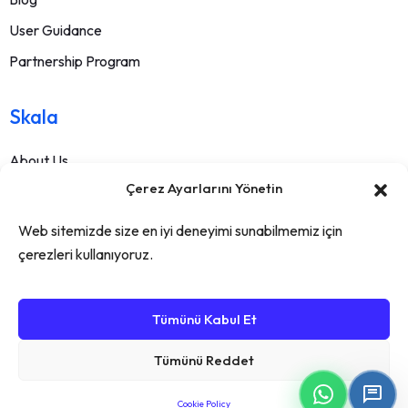
User Guidance
Partnership Program
Skala
About Us
Çerez Ayarlarını Yönetin
Contact
FAQ
Web sitemizde size en iyi deneyimi sunabilmemiz için
Terms Of Service
çerezleri kullanıyoruz.
Withdrawal Text
Privacy Policy
Tümünü Kabul Et
Tümünü Reddet
Cookie Policy