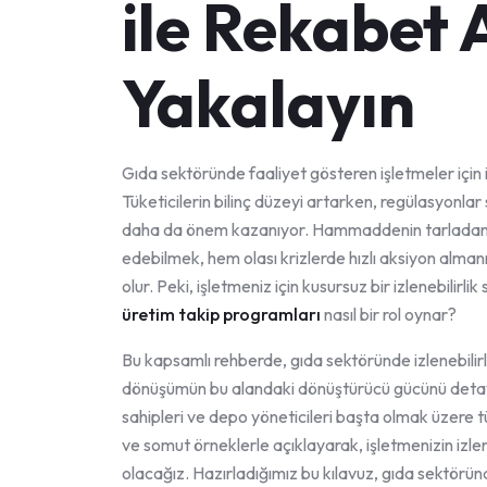
ile Rekabet 
Yakalayın
Gıda sektöründe faaliyet gösteren işletmeler için izl
Tüketicilerin bilinç düzeyi artarken, regülasyonlar
daha da önem kazanıyor. Hammaddenin tarladan so
edebilmek, hem olası krizlerde hızlı aksiyon alman
olur. Peki, işletmeniz için kusursuz bir izlenebilirli
üretim takip programları
nasıl bir rol oynar?
Bu kapsamlı rehberde, gıda sektöründe izlenebilirliğ
dönüşümün bu alandaki dönüştürücü gücünü detaylı
sahipleri ve depo yöneticileri başta olmak üzere tü
ve somut örneklerle açıklayarak, işletmenizin izlen
olacağız. Hazırladığımız bu kılavuz, gıda sektörü