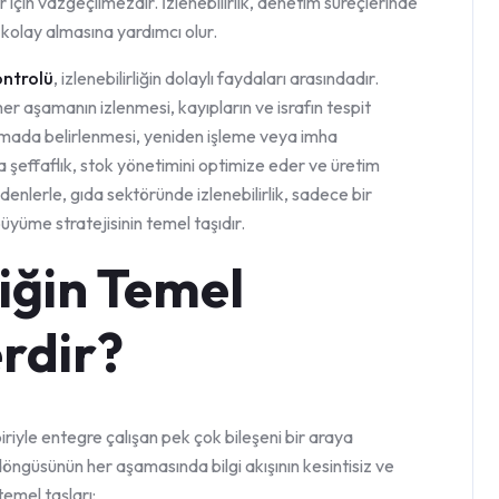
 için vazgeçilmezdir. İzlenebilirlik, denetim süreçlerinde
a kolay almasına yardımcı olur.
ontrolü
, izlenebilirliğin dolaylı faydaları arasındadır.
 aşamanın izlenmesi, kayıpların ve israfın tespit
aşamada belirlenmesi, yeniden işleme veya imha
ca şeffaflık, stok yönetimini optimize eder ve üretim
enlerle, gıda sektöründe izlenebilirlik, sadece bir
üyüme stratejisinin temel taşıdır.
liğin Temel
erdir?
biriyle entegre çalışan pek çok bileşeni bir araya
döngüsünün her aşamasında bilgi akışının kesintisiz ve
temel taşları: