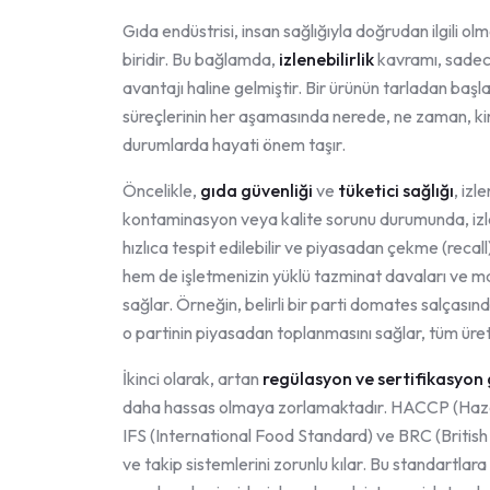
Gıda endüstrisi, insan sağlığıyla doğrudan ilgili o
biridir. Bu bağlamda,
izlenebilirlik
kavramı, sadece 
avantajı haline gelmiştir. Bir ürünün tarladan ba
süreçlerinin her aşamasında nerede, ne zaman, kim 
durumlarda hayati önem taşır.
Öncelikle,
gıda güvenliği
ve
tüketici sağlığı
, izl
kontaminasyon veya kalite sorunu durumunda, izlene
hızlıca tespit edilebilir ve piyasadan çekme (recall)
hem de işletmenizin yüklü tazminat davaları ve mar
sağlar. Örneğin, belirli bir parti domates salçasınd
o partinin piyasadan toplanmasını sağlar, tüm üret
İkinci olarak, artan
regülasyon ve sertifikasyon g
daha hassas olmaya zorlamaktadır. HACCP (Hazar
IFS (International Food Standard) ve BRC (British 
ve takip sistemlerini zorunlu kılar. Bu standartla