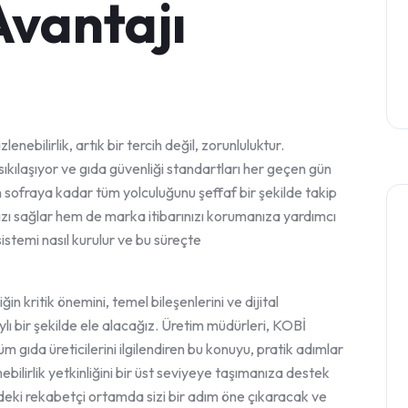
Avantajı
enebilirlik, artık bir tercih değil, zorunluluktur.
 sıkılaşıyor ve gıda güvenliği standartları her geçen gün
fraya kadar tüm yolculuğunu şeffaf bir şekilde takip
ızı sağlar hem de marka itibarınızı korumanıza yardımcı
k sistemi nasıl kurulur ve bu süreçte
in kritik önemini, temel bileşenlerini ve dijital
 bir şekilde ele alacağız. Üretim müdürleri, KOBİ
m gıda üreticilerini ilgilendiren bu konuyu, pratik adımlar
ebilirlik yetkinliğini bir üst seviyeye taşımanıza destek
ndeki rekabetçi ortamda sizi bir adım öne çıkaracak ve