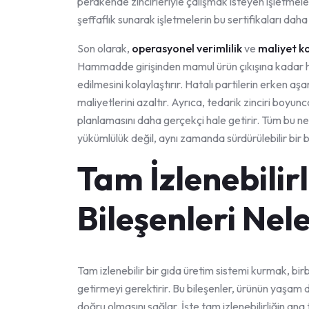
perakende zincirleriyle çalışmak isteyen işletmeler
şeffaflık sunarak işletmelerin bu sertifikaları dah
Son olarak,
operasyonel verimlilik
ve
maliyet k
Hammadde girişinden mamul ürün çıkışına kadar her
edilmesini kolaylaştırır. Hatalı partilerin erken 
maliyetlerini azaltır. Ayrıca, tedarik zinciri boyun
planlamasını daha gerçekçi hale getirir. Tüm bu ned
yükümlülük değil, aynı zamanda sürdürülebilir bir b
Tam İzlenebilir
Bileşenleri Nel
Tam izlenebilir bir gıda üretim sistemi kurmak, bir
getirmeyi gerektirir. Bu bileşenler, ürünün yaşam 
doğru olmasını sağlar. İşte tam izlenebilirliğin ana 