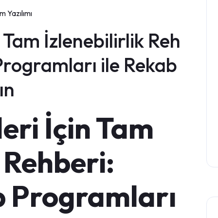
m Yazılımı
n Tam İzlenebilirlik Reh
Programları ile Rekab
ın
leri İçin Tam
k Rehberi:
p Programları