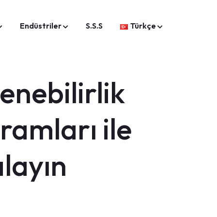
Endüstriler
S.S.S
Türkçe
enebilirlik
ramları ile
layın