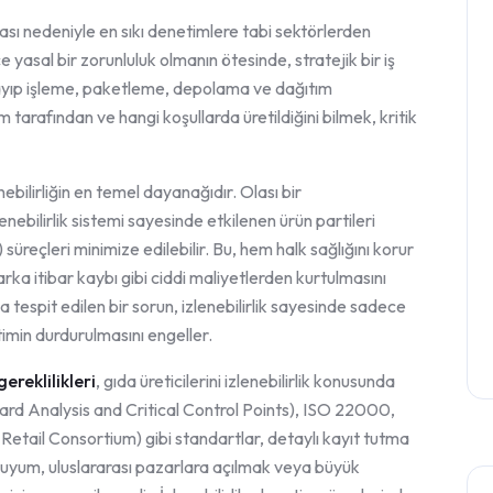
lması nedeniyle en sıkı denetimlere tabi sektörlerden
yasal bir zorunluluk olmanın ötesinde, stratejik bir iş
şlayıp işleme, paketleme, depolama ve dağıtım
tarafından ve hangi koşullarda üretildiğini bilmek, kritik
enebilirliğin en temel dayanağıdır. Olası bir
bilirlik sistemi sayesinde etkilenen ürün partileri
 süreçleri minimize edilebilir. Bu, hem halk sağlığını korur
ka itibar kaybı gibi ciddi maliyetlerden kurtulmasını
a tespit edilen bir sorun, izlenebilirlik sayesinde sadece
imin durdurulmasını engeller.
ereklilikleri
, gıda üreticilerini izlenebilirlik konusunda
d Analysis and Critical Control Points), ISO 22000,
Retail Consortium) gibi standartlar, detaylı kayıt tutma
ra uyum, uluslararası pazarlara açılmak veya büyük