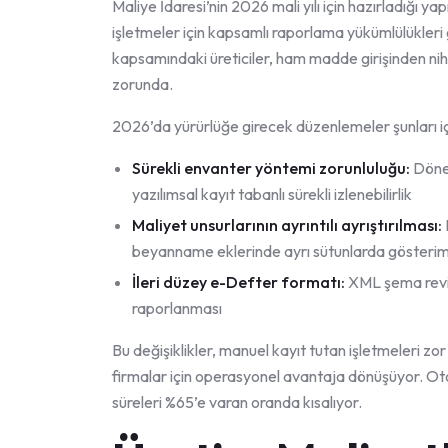
Maliye İdaresi’nin 2026 mali yılı için hazırladığı 
işletmeler için kapsamlı raporlama yükümlülükleri g
kapsamındaki üreticiler, ham madde girişinden nihai
zorunda.
2026’da yürürlüğe girecek düzenlemeler şunları iç
Sürekli envanter yöntemi zorunluluğu:
Dönem
yazılımsal kayıt tabanlı sürekli izlenebilirlik
Maliyet unsurlarının ayrıntılı ayrıştırılması:
beyanname eklerinde ayrı sütunlarda gösterim
İleri düzey e-Defter formatı:
XML şema revizy
raporlanması
Bu değişiklikler, manuel kayıt tutan işletmeleri z
firmalar için operasyonel avantaja dönüşüyor. O
süreleri %65’e varan oranda kısalıyor.