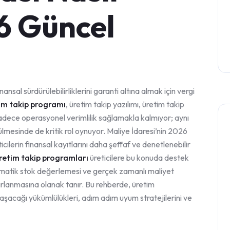
6 Güncel
nsal sürdürülebilirliklerini garanti altına almak için vergi
im takip programı
, üretim takip yazılımı, üretim takip
adece operasyonel verimlilik sağlamakla kalmıyor; aynı
ülmesinde de kritik rol oynuyor. Maliye İdaresi’nin 2026
cilerin finansal kayıtlarını daha şeffaf ve denetlenebilir
üretim takip programları
üreticilere bu konuda destek
matik stok değerlemesi ve gerçek zamanlı maliyet
rlanmasına olanak tanır. Bu rehberde, üretim
aşacağı yükümlülükleri, adım adım uyum stratejilerini ve