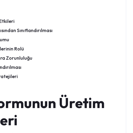
tkileri
ısından Sınıflandırılması
yumu
erinin Rolü
ura Zorunluluğu
andırılması
atejileri
formunun Üretim
eri