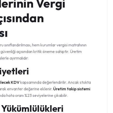
erinin Vergi
çısından
sı
 sınıflandırılması, hem kurumlar vergisi matrahının
üvenliği açısından kritik öneme sahiptir. Üretim
lerle ayırmalıdır:
yetleri
rilecek KDV
kapsamında değerlendirilir. Ancak stokta
arak envanter değerine eklenir.
Üretim takip sistemi
nda hata oranı %23 seviyelerine çıkabilir.
K Yükümlülükleri